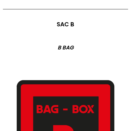
SAC B
B BAG