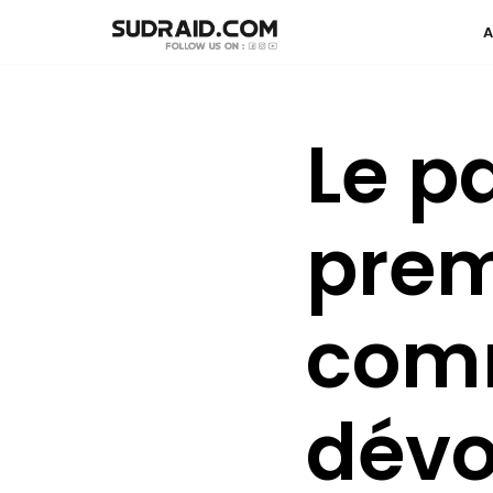
Aller
au
contenu
Le p
prem
com
dévo