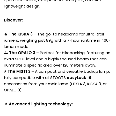
lightweight design.
Discover:
🔥
The KISKA 3
– The go-to headlamp for ultra-trail
runners, weighing just 89g with a 7-hour runtime in 400-
lumen mode.
⛰️
The OPALO 3
– Perfect for bikepacking, featuring an
extra SPOT level and a highly focused beam that can
illuminate a specific area over 120 meters away.
⚡
The MISTI 3
– A compact and versatile backup lamp,
fully compatible with all STOOTS
easyLock 18
accessories from your main lamp (HEKLA 3, KISKA 3, or
OPALO 3).
📌
Advanced lighting technology: