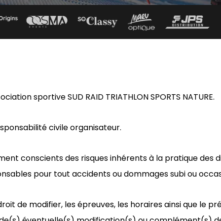
association sportive SUD RAID TRIATHLON SPORTS NATURE.
sponsabilité civile organisateur.
ent conscients des risques inhérents à la pratique des dis
nsables pour tout accidents ou dommages subi ou occasi
droit de modifier, les épreuves, les horaires ainsi que le
ts de(s) éventuelle(s) modification(s) ou complément(s) 